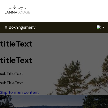
1
Bokningsmeny
titleText
titleText
subTitleText
subTitleText
Skip to main content