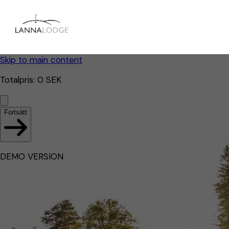
Skip to main content
Totalpris
:
0
SEK
Fortsätt
DEMO VERSION