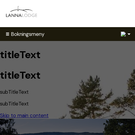
1
Bokningsmeny
titleText
titleText
subTitleText
subTitleText
Skip to main content